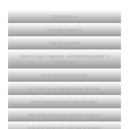
Oprindelig stue.
Oprindelig spisestue.
Hvor er min sofa?
Sokkel til væg til køkkenet. Varmefordelingsplader til
gulvvarmen.
og set fra den anden ende.
En udfordring var højdeforskellen på gulvet.
Fordelingsplader og varmeslange udlagt.
Skumfolie under gulvet dæmper trinlyden.
Gulv på er meget godt, men hvor er sofaen?